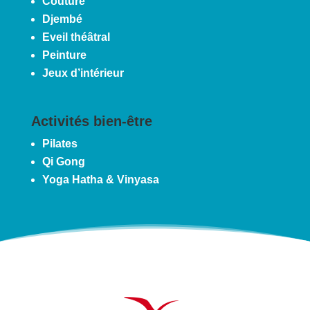
Couture
Djembé
Eveil théâtral
Peinture
Jeux d’intérieur
Activités bien-être
Pilates
Qi Gong
Yoga Hatha & Vinyasa